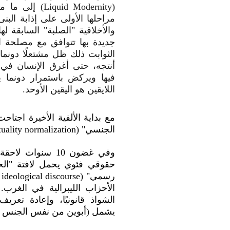
(quid Modernity
مراحلها الأولى على إذابة البنى
والأخلاقية "الصلبة" السابقة ل
جديدة بها تتوافق مع مصلحة ا
الثوابت ذلك ظل مشتعلًا دونما
أنتجه، حتى أغرق الإنسان في 
فيها ويركض باستمرار دونما 
اللايقين هو اليقين الأوحد.
مع بداية الألفية الأخيرة اجتاح
الجنسي" (Homosexuality normalization) تحت ذريعة حرية الاختلاف.
وفي غضون 10 سنو
حقوقي فئوي يحمل لافتة "الح
الأحزاب الليبرالية في الغر
الشواذ قانونيًا، وإعادة تعر
يشمل (أبوين من نفس الجنس +