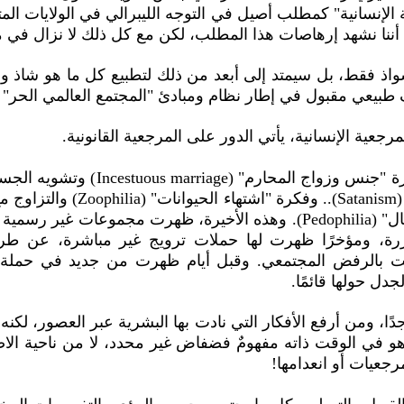
الإنسانية" كمطلب أصيل في التوجه الليبرالي في الولايات الم
 أننا نشهد إرهاصات هذا المطلب، لكن مع كل ذلك لا نزال في م
واذ فقط، بل سيمتد إلى أبعد من ذلك لتطبيع كل ما هو شاذ وم
بول في إطار نظام ومبادئ "المجتمع العالمي الحر" (The free global society)
مرجعية الإنسانية، يأتي الدور على المرجعية القانونية.
وليس آخرًا فكرة "اشتهاء الأطفال" (Pedophilia). وهذه الأخيرة، ظهرت مج
ررة، ومؤخرًا ظهرت لها حملات ترويج غير مباشرة، عن ط
ت بالرفض المجتمعي. وقبل أيام ظهرت من جديد في حملة إع
ًا، ومن أرفع الأفكار التي نادت بها البشرية عبر العصور، لكنه 
وهو في الوقت ذاته مفهومٌ فضفاض غير محدد، لا من ناحية الاص
جعيات أو انعدامها!