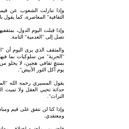
وإذا تنازلت الشعوب عن قيمها
الثقافية" المعاصرة، كما يقول با
وإذا قبلت اليوم الدول، بمثقفي
تصل إلى "العدمية" التامة.
والمثقف الذي يرى اليوم أن "
"الحرية" من سلوكيات بما فيها
بمنتج ثقافي هجين، لا يخلو من 
يوم أُكل الثور الأبيض".
يقول المسيري رحمه الله "المط
حداثة تحيي العقل ولا تميت الق
التراث".
وإذا كنا لن نتفق على قيم ومبا
ومعتقدي.
فاحترمني واحترم اختلافي معك، 