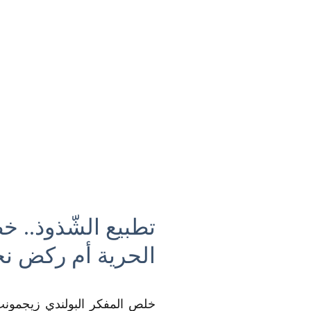
تطبيع الشّذوذ.. خط
الحرية أم ركض نح
خلص المفكر البولندي زيجمونت 