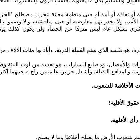
قبول والتسليم بكل ما يحتويه بحسب الرؤى والتفسيرات المخت
أو ثقافة أو أمة أو حتى منظمة معينة بتحرير مصطلح "الحرية"
الأمم، ولا يجدر بهم معارضته أو حتى مناقشته، وإلا وصموا ب
شري بشكل عام ليس منزهًا عن الخطأ، ولن يكون كذلك يومًا
، هو نفسه الذي صنع القنبلة الذرية، وأباد بها مئات الآلاف من
اث والأمصال، ومصانع السيارات، هو نفسه من لوث البيئة وط
ربية والمدافع الثقيلة، وأشعل حربين عالميتين راح ضحيتهما أك
ت الأخلاقية للشعوب.
حقوق الأقلية!
أي الأغلبية.
م شعوب الأرض ما يصلح أخلاقيًا وما لا يصلح.