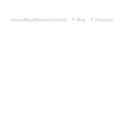
Home
About
Research
Articles
Blog
Podcasts
تطبيع الشُذوذ.. خ
مقال رأي نشر على الجزيرة نت
عمر الشيخ
2/14/2023