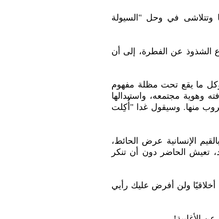
ها وتتلاشى في وحل "السيولة
واع الشذوذ عن الفطرة، إلى أن
 وكل ما يقع تحت مظلة مفهوم
ه وهوية مجتمعه، واستبدالها
وب منها. وسيقول غدا "أُكِلت
القيم الإنسانية عرض الحائط،
ود، تعيش الحاضر دون أن تنكر
 أخلاقيًا ولن أفرض عليك رأيي
ن الأغلبية!