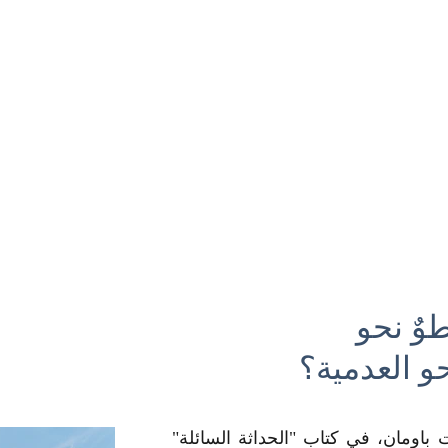
وٌ نحو 
و العدمية؟
باومان، في كتاب "الحداثة السائلة"