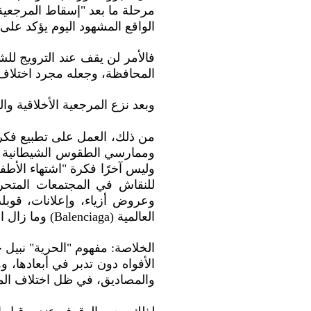
مرحلة ما بعد "إسقاط المرجعية 
الواقع المشهود اليوم يؤكد على
فالأمر لن يقف عند الترويج للش
المحافظة، وجعله مجرد اختلاف طبيعي مق
وبعد نزع المرجعية الأخلاقية وال
للنقاش في المجتمعات المتح
وعروض أزياء، وإعلانات، قوبل
العالمية (Balenciaga) وما زال الجدل حولها قائمًا.
الخلاصة: مفهوم "الحرية" نبيل جد
الأفواه دون تدبر في أبعادها، 
والمصاديق، في ظل اختلاف المر