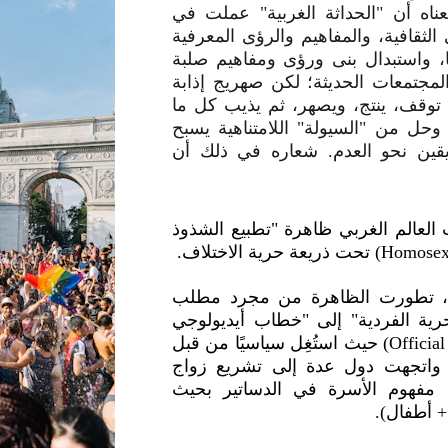
Li) إلى ما معناه أن "الحداثة الغربية" عملت في
 الثقافية، والمفاهيم والرؤى المعرفية
ها، واستبدال بنى ورؤى ومفاهيم صلبة
لمجتمعات الحديثة؛ لكن صهريج إذابة
 توقف، ينتج، ويصهر، ثم يذيب كل ما
وحل من "السيولة" اللامتناهية يسبح
يقين نحو العدم. شعاره في ذلك أن
ت العالم الغربي ظاهرة "تطبيع الشذوذ
ات لاحقة، تطورت الظاهرة من مجرد مطلب
رية الفردية" إلى "خطاب أيديولوجي
رسمي" (Official ideological discourse) حيث استُغِل سياسيًا من قبل
ب. واتجهت دول عدة إلى تشريع زواج
يف مفهوم الأسرة في الدساتير بحيث
 أطفال).