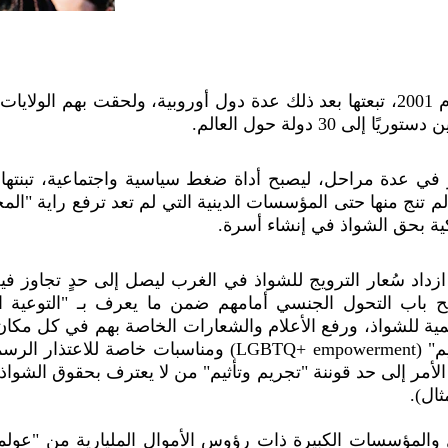
ى 30 دولة حول العالم.
 في عدة مراحل، ليصبح أداة ضغط سياسية واجتماعية، تبنتها
م تنج منها حتى المؤسسات الدينية التي لم تعد ترفع راية "المحا
كية بحق الشواذ في إنشاء أسرة.
داد سُعار الترويج للشواذ في الغرب ليصل إلى حدٍ تجاوز في
أوما يسمى "تمكين مجتمع الميم" (LGBTQ+ empowerment) ومن
مر إلى حد قوننة "تجريم وتأثيم" من لا يعترف بحقوق الشواذ و
ال).
 والمؤسسات الكبيرة ذات رؤوس الأموال المليارية من "عولم