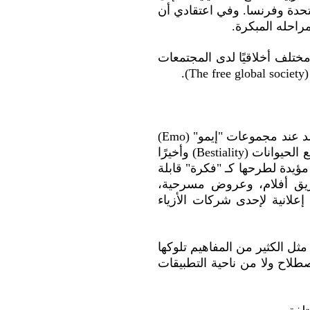
تحدة وفرنسا. وفي اعتقادي أن
راحله المبكرة.
ختلف أخلاقيًا لدى المجتمعات
.
من ذلك، العمل على تطبيع فكرة "جنس وزواج المحارم" (Incestuous marriage) وتشويه الجسد عند مجموعات "إيمو" (Emo)
وممارسي الطقوس الشيطانية (Satanism).. وفكرة "اشتهاء الحيوانات" (Zoophilia) والتزاوج مع الحيوانات (Bestiality) وأخيرًا
موعات غير رسمية مؤيدة لطرحها كـ "فكرة" قابلة
ريق أفلام، وعروض مسرحية،
لانية لإحدى شركات الأزياء
مثل الكثير من المفاهيم تلوكها
طلاح ولا من ناحية التطبيقات