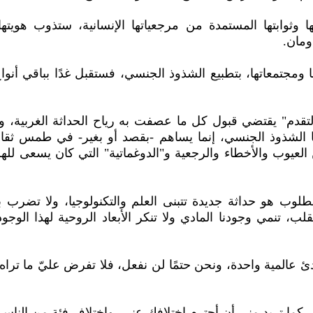
 وثوابتها المستمدة من مرجعياتها الإنسانية، ستذوب هويت
ومان.
ها ومجتمعاتها، بتطبيع الشذوذ الجنسي، فستقبل غدًا بباقي أن
التقدم" يقتضي قبول كل ما عصفت به رياح الحداثة الغربية،
 الشذوذ الجنسي، إنما يساهم -بقصد أو بغير- في طمس ثقافت
العيوب والأخطاء والرجعية و"الدوغماتية" التي كان يسعى للهر
لوب هو حداثة جديدة تتبنى العلم والتكنولوجيا، ولا تضرب ب
لب، تنمي وجودنا المادي ولا تنكر الأبعاد الروحية لهذا الوج
دئ عالمية واحدة، ونحن حتمًا لن نفعل، فلا تفرض عليّ ما تراه
كما تريد مني أن أحترم اختلافك عني، واختلاف فئة من الناس ع