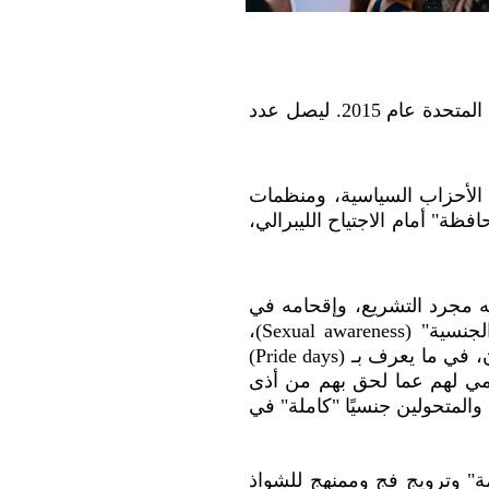
وكانت هولندا أول المبادرين عام 2001، تبعتها بعد ذلك عدة دول أوروبية، ولحقت بهم الولايات المتحدة عام 2015. ليصل عدد
 الأحزاب السياسية، ومنظمات
فظة" أمام الاجتياح الليبرالي،
ه مجرد التشريع، وإقحامه في
المناهج التعليمية للأطفال، وفتح باب التحول الجنسي أمامهم ضمن ما يعرف بـ "التوعية الجنسية" (‏Sexual awareness)،
وكذلك تخصيص أيام وأعياد رسمية للشواذ، ورفع الأعلام والشعارات الخاصة بهم في كل مكان، في ما يعرف بـ (Pride days)
اسبات خاصة للاعتذار الرسمي لهم عما لحق بهم من أذى
المتحولين جنسيًا "كاملة" في
ة" وترويج فج وممنهج للشواذ