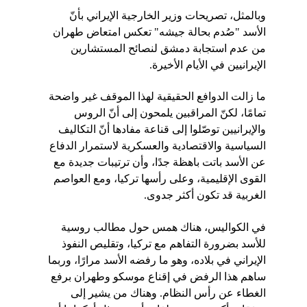
وبالمثل، تصريحات وزير الخارجية الإيراني بأنّ 
الأسد "صُدم بحالة جيشه" تعكس امتعاض طهران 
من عدم استجابة دمشق لنصائح المستشارين 
الإيرانيين في الأيام الأخيرة.
ما زالت الدوافع الحقيقية لهذا الموقف غير واضحة 
تمامًا، لكنّ المراقبين يلمحون إلى أنّ الروس 
والإيرانيين توصّلوا إلى قناعة مفادها أنّ التكاليف 
السياسية والاقتصادية والعسكرية لاستمرار الدفاع 
عن الأسد باتت باهظة جدًا، وأن ترتيبات جديدة مع 
القوى الإقليمية، وعلى رأسها تركيا، ومع العواصم 
الغربية قد تكون أكثر جدوى.
في الكواليس، هناك همس حول مطالب روسية 
للأسد بضرورة التفاهم مع تركيا، وتقليص النفوذ 
الإيراني في بلاده، وهو ما رفضه الأسد مرارًا، وربما 
ساهم هذا الرفض في إقناع موسكو وطهران برفع 
الغطاء عن رأس النظام. وهناك من يشير إلى 