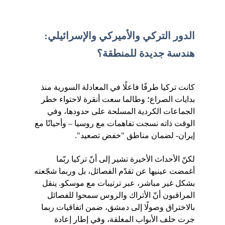
الدور التركي والأميركي والإسرائيلي:
هندسة جديدة للمنطقة؟
كانت تركيا طرفًا فاعلًا في المعادلة السورية منذ 
بدايات الصراع؛ وطالما سعت أنقرة لاحتواء خطر 
الجماعات الكردية المسلحة على حدودها، وفي 
الوقت ذاته نسجت تفاهمات مع روسيا – وأحيانًا مع 
إيران- لضمان مناطق "خفض تصعيد".
لكنّ الأحداث الأخيرة تشير إلى أنّ تركيا ربّما 
أغمضت عينيها عن تقدّم الفصائل، بل وربما شجّعته 
بشكل غير مباشر، عبر ترتيبات مع موسكو. ينقل 
المراقبون أنّ الأتراك والروس سمحوا للفصائل 
بالاختراق وصولًا إلى دمشق، ضمن اتفاقيات ربما 
جرت خلف الأبواب المغلقة، وفي إطار إعادة 