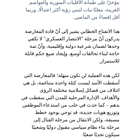
مؤخرًا على طمأنة الأقليات السورية والعواصم 
الغربية، معلنًا نيات لتبني رؤية أكثر اعتدالًا، وربما 
أقل إقصاءً من الماضي.
هذا الانفتاح الخطابي يشير إلى أنّ قادة المعارضة 
يدركون أنّ مرحلة "الانتصار العسكري" لا تكفي 
وحدها لضمان شرعية دولية وإقليمية، وأنّ ثمة 
حاجة لبناء تحالفات أوسع، وإيجاد صيغ حكم قابلة 
للاستمرار.
لكن هذه العملية لن تكون سهلة؛ فالمعارضة التي 
أسقطت الأسد ليست كتلة واحدة متناغمة، بل هي 
ائتلاف من فصائل إسلامية مختلفة الرؤى 
والأهداف. الإدارة المرحلية للمدن التي سقطت في 
يدهم – كما حدث في حلب من استدعاء الموظفين 
وتوزيع هويات جديدة- قد توحي بوجود خطط 
مسبقة، ولكن الانتقال من مرحلة القتال إلى 
مرحلة بناء نظام سياسي مقبول دوليًا وشعبيًا 
سيكون تحديًا صعبًا.