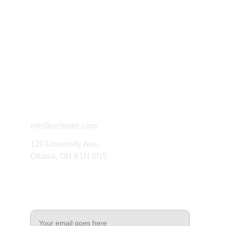
Exploring political thought through 
writing and research.
Connect
info@ocheikh.com
120 University Ave.
Ottawa, ON K1N 6N5
Engage
Enter your email address