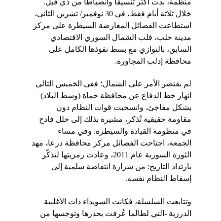
منظّمة، بدت أكثر تنسيقًا وانضباطًا من ذي قبل. 
خلال ثلاثة أيام فقط، في 30 نوفمبر/ تشرين الثاني، 
استطاعت الفصائل المعارضة السيطرة على مركز 
مدينة حلب، قلب الشمال السوري الاقتصادي 
السابق، بالتوازي مع بسط نفوذها الكامل على 
محافظة إدلب المجاورة.
لم يقتصر الأمر على الشمال؛ ففي الخميس التالي 
انهار خط الدفاع عن محافظة حماة (وسط البلاد) 
بشكل مفاجئ، وانسحبت قوات النظام دون 
مقاومة حقيقية تُذكر، مشيرة بذلك إلى خلل فادح 
في منظومة القيادة والسيطرة. وفي مساء 
الجمعة، اجتاحت الفصائل مركز محافظة درعا، مهد 
الثورة السورية عام 2011، وعادت رمزيتها لتذكّر 
بارتداد التاريخ: من شرارة انتفاضة سلمية إلى 
إسقاط النظام نفسه.
وتتابعت السلسلة، فكانت السويداء ذات الأغلبية 
الدرزية -التي لطالما عُرفت بحذرها وتوجسها من 