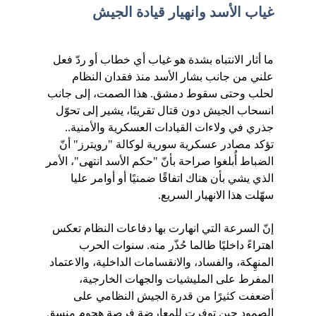
غياب الأسد وانهيار قيادة الجيش
ما أثار الانتباه بشدة هو غياب أي خطاب أو ردّ فعل 
علني من جانب بشار الأسد منذ فقدان النظام 
لحلب وحتى سقوط دمشق. هذا الصمت، إلى جانب 
انسحاب الجيش دون قتال تقريبًا، يشير إلى تحوّل 
جذري في ولاءات القيادات العسكرية والأمنية.. 
تؤكد مصادر عسكرية سورية لوكالة "رويترز" أنّ 
الضباط أُبلغوا صراحة بأنّ "حكم الأسد انتهى"، الأمر 
الذي يشي بأن هناك اتفاقًا ضمنيًا أو أوامر عليا 
سهّلت هذا الانهيار السريع.
إنّ السرعة التي انهارت بها دفاعات النظام تعكس 
اهتراءً داخليًا طالما حُذّر منه. سنوات الحرب 
المنهِكة، والفساد، والانقسامات الداخلية، والاعتماد 
المفرط على المليشيات والجهات الخارجية، 
أضعفت كثيرًا من قدرة الجيش النظامي على 
الصمود حين توفرت للمعارضة فرصة هجوم منسق 