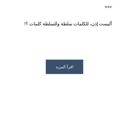
***
أليست إذن، للكلمات سلطة وللسلطة كلمات ؟!
اقرأ المزيد
Exploring political thought through 
writing and research.