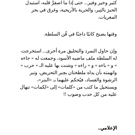
كثير وخير وفير... حتى إذا ما اصفرَّ قلبه، استبدل 
الحبرَ بالتِبر، والحرية بالأريحية، وغرق في بحر 
المغريات.
وقتها يصبح كاتبًا داجنًا في قُن السلطة.
وإن حاول التمرد والتحليق مرة أخرى... استخرجت 
له السلطة ملف ماضيه الأسود، وجمعت له « حاءه 
» و « باءه » و « راءه » وشنت بها عليه الـ « حرب » 
واتهمته بأن يداه ملطختان بحِبر التحريض، وتبر 
الرشوة والفساد، فيُحكم عليهما بـ «البتر»، 
ويستحيل ما كتب من «كلمات» إلى «لكمات» تنهال 
عليه من كل حدب وصوب !!
الإعلامي..