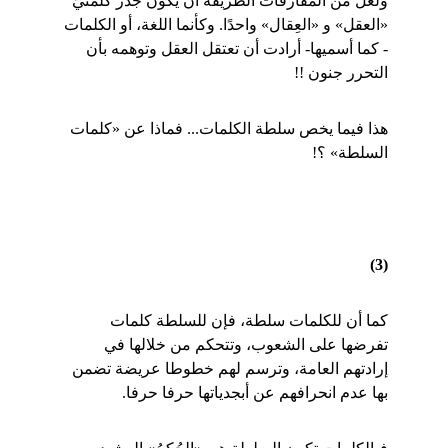
ولعل من المفارقات الطريفة أن يكون جذر كلمتيّ 
«العقل» و «العِقال» واحدًا. وكأنما اللغة، أو الكلمات 
- كما أسميها- أرادت أن تعتقل العقل وتوهمه بأن 
التحرر جنون !!
هذا فيما يخص سلطة الكلمات... فماذا عن «كلمات 
السلطة» ؟!
(3)
كما أن للكلمات سلطة، فإن للسلطة كلمات 
تفرضها على الشعوب، وتتحكم من خلالها في 
إرادتهم العامة، وترسم لهم خطوطا عريضة تضمن 
بها عدم انحرافهم عن أبجدياتها حرفا حرفا.