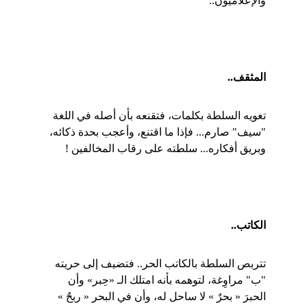
والإعلاميون..
المثقف..
تغويه السلطة بكلمات، فتقنعه بأن أصله في اللغة 
"سيف" صارم... فإذا ما اقتنع، وأعجب بحدة ذكائه، 
وبريق أفكاره... سلطته على رقاب المخالفين !
الكاتب..
تتربص السلطة بالكاتب الحر.. فتضيف إلى حريته 
"ب" مراوِغة، لتوهمه بأنه امتلك الـ «حِبر» وأن 
الحبرَ « بحرٌ » لا ساحل له، وأن في البحر « ربحٌ » 