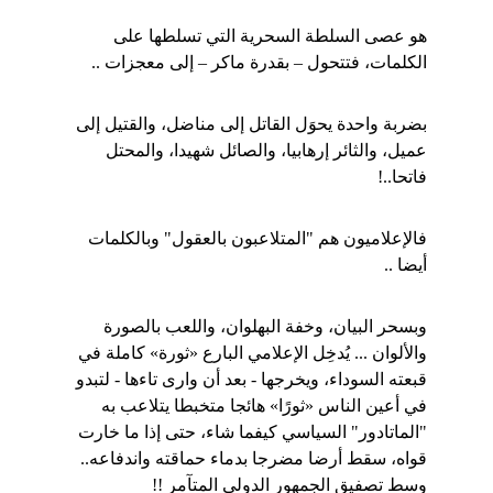
هو عصى السلطة السحرية التي تسلطها على 
الكلمات، فتتحول – بقدرة ماكر – إلى معجزات ..
بضربة واحدة يحوَل القاتل إلى مناضل، والقتيل إلى 
عميل، والثائر إرهابيا، والصائل شهيدا، والمحتل 
فاتحا..!
فالإعلاميون هم "المتلاعبون بالعقول" وبالكلمات 
أيضا ..
وبسحر البيان، وخفة البهلوان، واللعب بالصورة 
والألوان ... يُدخِل الإعلامي البارع «ثورة» كاملة في 
قبعته السوداء، ويخرجها - بعد أن وارى تاءها - لتبدو 
في أعين الناس «ثورًا» هائجا متخبطا يتلاعب به 
"الماتادور" السياسي كيفما شاء، حتى إذا ما خارت 
قواه، سقط أرضا مضرجا بدماء حماقته واندفاعه.. 
وسط تصفيق الجمهور الدولي المتآمر !!