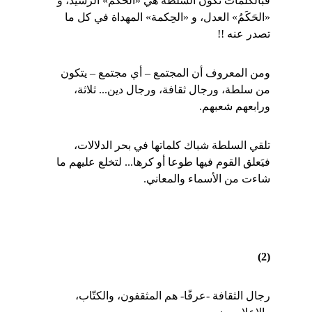
فبالكلمات تكون السلطة هي «الحُكمُ» الرشيد، و 
«الحَكَمُ» العدل، و «الحِكمة» المهداة في كل ما 
تصدر عنه !!
ومن المعروف أن المجتمع – أي مجتمع – يتكون 
من سلطة، ورجال ثقافة، ورجال دين... ثلاثة، 
ورابعهم شعبهم.
تلقي السلطة شباك كلماتها في بحر الدلالات، 
فيَعلق القوم فيها طوعا أو كرها... لتخلع عليهم ما 
شاءت من الأسماء والمعاني.
(2)
رجال الثقافة -عرفًا- هم المثقفون، والكتّاب، 