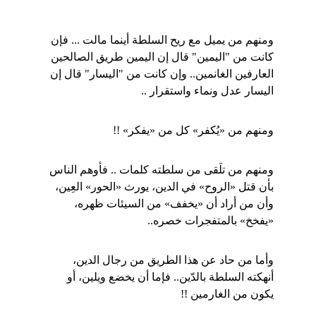
ومنهم من يميل مع ريح السلطة أينما مالت ... فإن 
كانت من "اليمين" قال إن اليمين طريق الصالحين 
العارفين الغانمين.. وإن كانت من "اليسار" قال إن 
اليسار عدل ونماء واستقرار ..
ومنهم من «يُكفر» كل من «يفكر» !!
ومنهم من تلَقى من سلطته كلمات .. فأوهم الناس 
بأن قتل «الروح» في الدين، يورث «الحور» العِين، 
وأن من أراد أن «يخفف» من السيئات ظهره، 
«يفخخ» بالمتفجرات خصره..
وأما من حاد عن هذا الطريق من رجال الدين، 
أنهكته السلطة بالدّين.. فإما أن يخضع ويلين، أو 
يكون من الغارمين !!