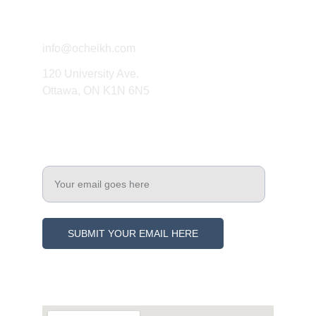
Connect
info@ocheikh.com
120 University Ave.
Ottawa, ON K1N 6N5
Engage
Enter your email address
SUBMIT YOUR EMAIL HERE
© 2021. All rights reserved.