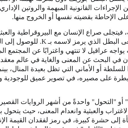
الإجراءات القانونية المبهمة والروتين الإداري
لى الإحاطة بقضيته نفسها أو الخروج منها. 
، فيتجلى صراع الإنسان مع البيروقراطية والعبث
الغامضة، حيث يسعى البطل الذي يرمز 
ه يواجه عراقيل لا تنتهي واغترابًا عن المجتمع 
ان في البحث عن المعنى والغاية في عالم معقد 
للسلطة أو الأماني التي تظل بعيدة المنال، بينم
يطرة على مصيره، في تصوير عميق للوجودية وال
" أو "التحول" واحدةً من أشهر الروايات القصير
الاغتراب والعبثية وانعدام المعنى، حيث يتحول 
 إلى حشرة كبيرة، في رمز لفقدان القيمة الإ