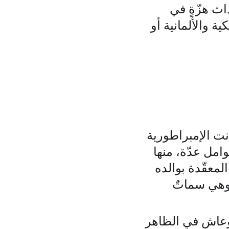
ث هزّةٍ في 
ة والألمانية أو 
انت الإمبراطورية 
امل عدّة، منها 
لمعقّدة بوالده 
 وهي سماتٌ 
وعاش في الظاهر 