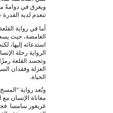
ويغرق في دوامةً من 
تنعدم لديه القدرة ع
أما في رواية القلعة
استدعائه إليها، لكن
الرواية رحلة الإنس
وتجسد القلعة رمزًا 
العزلة وفقدان الس
الحياة. 
وتُعد رواية "المسخ
معاناة الإنسان مع 
غريغور سامسا  فجأة