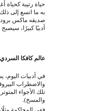
حياة رتيبة كحياة أغل
به ما اتسع إلى ذلك
صديقه ماكس برود حر
أدبيًا كبيرًا، سيصبح 
عالم كافكا السردي
في أدبيات اليوم، ي
والاضطراب البيروق
تلك الأجواء المتوتر
والمسخ).  
ففي المحاكمة مثلًا