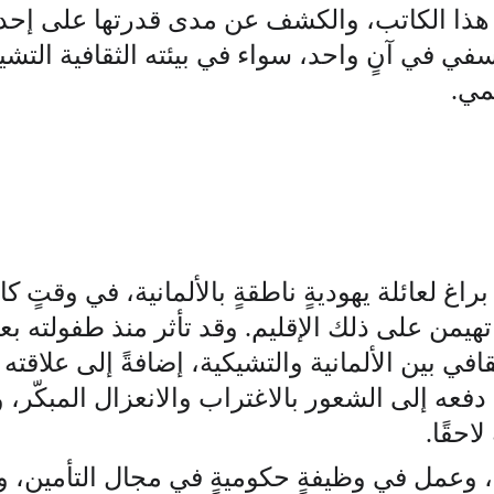
 هذا الكاتب، والكشف عن مدى قدرتها على إحدا
في في آنٍ واحد، سواء في بيئته الثقافية التشيكي
مي.
راغ لعائلة يهوديةٍ ناطقةٍ بالألمانية، في وقتٍ ك
هيمن على ذلك الإقليم. وقد تأثر منذ طفولته بعو
في بين الألمانية والتشيكية، إضافةً إلى علاقته ا
دفعه إلى الشعور بالاغتراب والانعزال المبكّر،
احقًا. 
، وعمل في وظيفةٍ حكوميةٍ في مجال التأمين، 