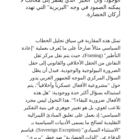
يمكنه الصمود في وجه "البربرية" التي تهدد 
أركان الحضارة.
تمثل هذه المقاربة في سياق تحليل الخطاب 
السياسي مثالاً صارخاً على ما يُعرف بعملية "إعادة 
التأطير" (Framing)، حيث يتم نقل مركز ثقل 
النقاش من الحقل الأخلاقي والقانوني إلى حقل 
الضرورة البيولوجية والوجودية. فبدل أن يظل 
السؤال المركزي الموجه للجمهور الغربي يدور 
حول "مشروعية الأفعال عسكرياً وأخلاقياً"، يتم 
استبداله بسؤال أكثر حدة ووجودية: "هل هذه 
الأفعال ضرورية للبقاء؟". هذا التحول ليس مجرد 
تلاعب لغوي، بل هو تغيير جوهري في بنية التفكير 
السياسي؛ إذ يعمل على تعليق المبادئ الليبرالية 
التقليدية لصالح ما يسمى الأدبيات السياسية بـ 
"الاستثناء السيادي" (Sovereign Exception). فباسم 
الدفاع عن "الذات الحضارية" ضد خطر "بربري" 