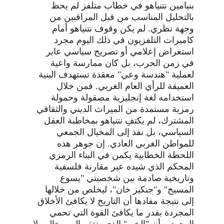
بنيامين نتنياهو في خطاب متلفز لم يحظ 
بالتحليل المناسب من قبل المراقبين من 
وجهة نظري. لم يكن وقوف نتنياهو أمام 
كاميرات التلفزيون في ذلك اليوم مجرد 
استعراض إعلامي أو تصريح سياسي عابر 
في زمن الحرب، بل كان ممارسة واعية 
لعملية "هندسة وعي" معقدة تستهدف البنية 
العميقة للرأي العام الغربي. فمن خلال 
استخدامه لغة إنجليزية مصقولة وحمولة 
رمزية مستمدة من الميراث الديني والثقافي 
المشترك، لم يكتفِ نتنياهو بمخاطبة العقل 
السياسي، بل نفذ إلى المخيال الجمعي 
للمواطن الغربي العادي. إن جوهر هذه 
اللحظة الخطابية يكمن في البناء الرمزي 
المحكم الذي شيده عبر مقارنة فلسفية 
وتاريخية صادمة بين شخصيتي "يسوع 
المسيح" و"جنكيز خان"، ليخلص من خلالها 
إلى نتيجة مفادها أن التاريخ لا يكافئ الأخلاق 
المجردة بقدر ما يكافئ القوة التي تحمي 
الوجود، وأن "الخير" الذي يفتقر إلى مخالب لا 