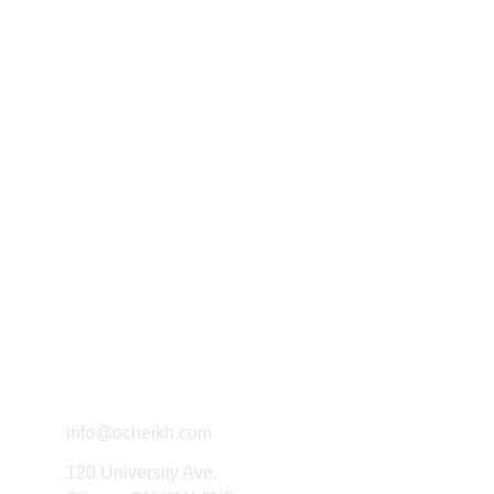
Exploring political thought through 
writing and research.
Connect
info@ocheikh.com
120 University Ave.