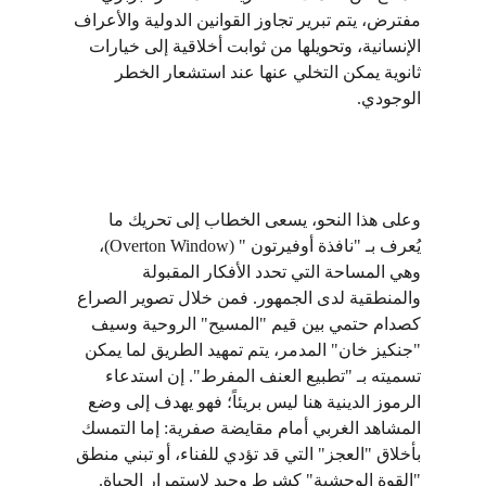
مفترض، يتم تبرير تجاوز القوانين الدولية والأعراف 
الإنسانية، وتحويلها من ثوابت أخلاقية إلى خيارات 
ثانوية يمكن التخلي عنها عند استشعار الخطر 
الوجودي.
وعلى هذا النحو، يسعى الخطاب إلى تحريك ما 
يُعرف بـ "نافذة أوفيرتون " (Overton Window)، 
وهي المساحة التي تحدد الأفكار المقبولة 
والمنطقية لدى الجمهور. فمن خلال تصوير الصراع 
كصدام حتمي بين قيم "المسيح" الروحية وسيف 
"جنكيز خان" المدمر، يتم تمهيد الطريق لما يمكن 
تسميته بـ "تطبيع العنف المفرط". إن استدعاء 
الرموز الدينية هنا ليس بريئاً؛ فهو يهدف إلى وضع 
المشاهد الغربي أمام مقايضة صفرية: إما التمسك 
بأخلاق "العجز" التي قد تؤدي للفناء، أو تبني منطق 
"القوة الوحشية" كشرط وحيد لاستمرار الحياة. 