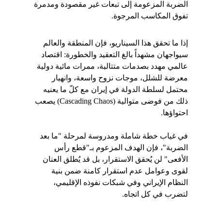
الضربة المزعومة إلى تبعات غير مقصودة ومدمرة 
تفوق المكاسب المرجوة.
إذا ما تحقق هذا السيناريو، فإن المنطقة والعالم 
سيواجهان مشهداً بالغ التعقيد والخطورة: اقتصاد 
عالمي مهدد بصدمات متتالية، ممرات مائية دولية 
معرضة للشلل، موجات نزوح واسعة، وانهيار 
محتمل لسلطة الدولة في إيران مع كلّ ما يعنيه 
ذلك من فوضى متوالية (Cascading Chaos) يصعب 
احتواؤها.
في غياب خطة شاملة ومدروسة لمرحلة "ما بعد 
الضربة"، فإن الهدف المزعوم بـ"قطع رأس 
الأفعى" لن يُحقق الاستقرار، بل قد يُطلق العنان 
لقوى وعوامل عدم استقرار كامنة ضمن بنية 
النظام الإيراني وفي شبكات نفوذه الإقليمي، 
لتضرب في كل اتجاه.