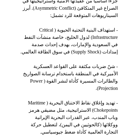
جزءاً أساسياً من عقيدتها الأمنية واستراتيجيتها في 
الصراع غير المتكافئ (Asymmetric Conflict). أبرز 
السيناريوهات المتوقعة للرد تشمل:
- استهداف البنية التحتية الحيوية (Critical 
Infrastructure) لدول الخليج، خاصة منشآت النفط 
في السعودية والإمارات، بهدف إحداث صدمة 
إمدادات (Supply Shock) في سوق الطاقة العالمي.
- شنّ ضربات مكثفة على القواعد العسكرية 
الأميركية في المنطقة باستخدام ترسانة الصواريخ 
والطائرات المسيرة كأداة لنشر القوة (Power 
Projection).
- تهديد وإغلاق نقاط الاختناق البحرية (Maritime 
Chokepoints) الاستراتيجية، مثل مضيقي هرمز 
وباب المندب، عبر القدرات البحرية الإيرانية 
ووكلائها (كالحوثيين في اليمن)، لتعطيل حركة 
التجارة العالمية كأداة ضغط جيوسياسي.