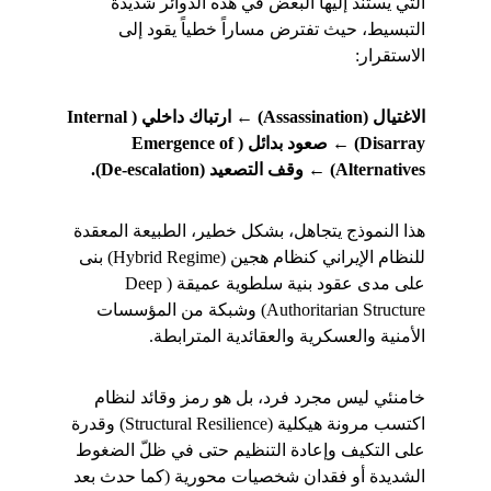
التي يستند إليها البعض في هذه الدوائر شديدة 
التبسيط، حيث تفترض مساراً خطياً يقود إلى 
الاستقرار:
الاغتيال (Assassination) ← ارتباك داخلي (Internal 
Disarray) ← صعود بدائل (Emergence of 
Alternatives) ← وقف التصعيد (De-escalation).
هذا النموذج يتجاهل، بشكل خطير، الطبيعة المعقدة 
للنظام الإيراني كنظام هجين (Hybrid Regime) بنى 
على مدى عقود بنية سلطوية عميقة (Deep 
Authoritarian Structure) وشبكة من المؤسسات 
الأمنية والعسكرية والعقائدية المترابطة.
خامنئي ليس مجرد فرد، بل هو رمز وقائد لنظام 
اكتسب مرونة هيكلية (Structural Resilience) وقدرة 
على التكيف وإعادة التنظيم حتى في ظلّ الضغوط 
الشديدة أو فقدان شخصيات محورية (كما حدث بعد 