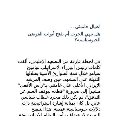
اغتيال خامنئي .. 
هل ينهي الحرب أم يفتح أبواب الفوضى 
الجيوسياسية؟
في لحظة فارقة من التصعيد الإقليمي، ألقت 
كلمات رئيس الوزراء الإسرائيلي بنيامين 
نتنياهو خلال قمة الطوارئ الأمنية بظلالها 
الثقيلة على المشهد. حين وصف المرشد 
الإيراني الأعلى علي خامنئي بـ"رأس الأفعى" 
مشيراً إلى ضرورة "قطعه ليوقف السم عن 
التدفق"، لم يكن ذلك مجرد خطاب سياسي 
عابر، بل كان بمثابة إشارة استراتيجية ذات 
دلالات جيوسياسية عميقة. هذا التلميح 
الصريح لاستهداف رأس النظام الإيراني يفتح 