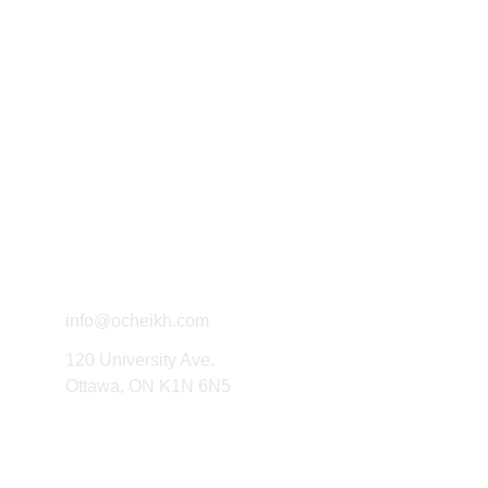
Exploring political thought through 
writing and research.
Connect
info@ocheikh.com
120 University Ave.
Ottawa, ON K1N 6N5
Engage