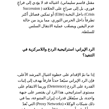
مقتل قاسم سليماني). اغتياله قد لا يؤدي إلى فراغٍ 
فوري، بل إلى صراعٍ على الخلافة (Succession 
Crisis) داخل النخبة (Elite) أو تمكين فصائل أكثر 
تطرفاً داخل الحرس الثوري، مما يزيد من حالة 
عدم اليقين ويصعّب عملية الانتقال السلس 
للسلطة.
الرد الإيراني: استراتيجية الردع واللامركزية في 
التنفيذ؟
إذا ما تمّ الإقدام على خطوة اغتيال المرشد الأعلى، 
فإن الرد الإيراني سيُعدّ حدثاً فارقاً يهدف إلى إثبات 
القدرة على الردع (Deterrence) وربما الانتقام على 
مستوى استراتيجي. هذا الرد لن يقتصر على جبهة 
واحدة، بل سيُفعّل قدرات إيران المتنوعة، بما في 
ذلك شبكات الوكلاء (Proxy Networks) التي تُعدّ 