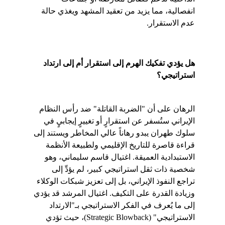
انفصالية، مما يزيد من تعقيد المشهد ويغذي حالة 
عدم الاستقرار.
هل يؤدي تفكيك الهرم إلى استقرار أم إلى ارتداد 
استراتيجي؟
الرهان على أن "الضربة القاتلة" ضد رأس النظام 
الإيراني ستُسفر عن استقرارٍ أو تغييرٍ إيجابيٍ في 
سلوك طهران يبدو رهاناً عالي المخاطر ويستند إلى 
قراءة قاصرة للتاريخ الإقليمي ولطبيعة الأنظمة 
الاستبدادية العميقة. اغتيال قاسم سليماني، وهو 
شخصية ذات ثقل استراتيجي كبير، لم يؤدِّ إلى 
تراجع النفوذ الإيراني، بل إلى تعزيز شبكات الوكلاء 
وزيادة القدرة على التكيف. اغتيال المرشد قد يؤدي 
إلى ما يُعرف في الفكر الاستراتيجي بـ"الارتداد 
الاستراتيجي" (Strategic Blowback)، حيث تؤدي 